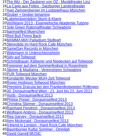
15
The Wiz - Der Zauberer von OZ - Musiktheater Linz
16
La Cage aux Folles - Salzburger Landestheater
17
Axel Zwingenberger im Lustspielhaus München
18
Gruber + Gruber Ismaning
19
Labelpräsentation Sturm & Klang
20
VolXklang 2013 - Evangelische Akademie Tutzing
21
Soki Green Rationaltheater Schwabing
22
Isarinselfest Muenchen
23
Red Bull Flying Bach
24
MAMMA MIA! Palladium Stuttgart
25
Stereotide im Hard Rock Cafe München
26
SameDay Records in München
27
Watzmann in Unterschleissheim
28
Silly auf Tollwood
29
Schmidbauer, Kälberer und Niedecken auf Tollwood
30
Foreigner auf dem Sommerfestival in Rosenheim
31
Steiner & Madlaina - Vereinsheim Schwabing
32
PUR Tollwood München
33
Konstantin Wecker MUH-Zelt Tollwood
34
Roger Hodgson Tollwood München
35
Premiere Dracula bei den Frankenfestspielen Röttingen
36
30. Donauinselfest Wien - 21. Juni bis 23. Juni 2013
37
Hurts - Donauinselfest 2013
38
Philipp Poisel - Donauinselfest 2013
39
Christina Stürmer - Donauinselfest 2013
40
Rainhard Fendrich - Donauinselfest 2013
41
Wolfgang Ambros - Donauinselfest 2013
42
Rea Garvey - Donauinselfest 2013
43
Amy Mcdonald - Donauinselfest 2013
44
A friend in London - Hard Rock Cafe München
45
Baumburger Kultur Sommer - Omnitah
46
David Garrett MUSIC