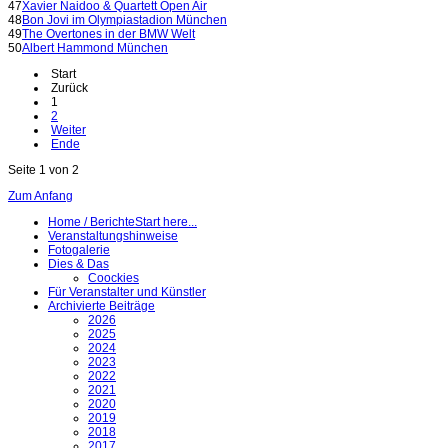
47
Xavier Naidoo & Quartett Open Air
48
Bon Jovi im Olympiastadion München
49
The Overtones in der BMW Welt
50
Albert Hammond München
Start
Zurück
1
2
Weiter
Ende
Seite 1 von 2
Zum Anfang
Home / Berichte
Start here...
Veranstaltungshinweise
Fotogalerie
Dies & Das
Coockies
Für Veranstalter und Künstler
Archivierte Beiträge
2026
2025
2024
2023
2022
2021
2020
2019
2018
2017