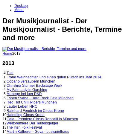
Desktop
Menu
Der Musikjournalist - Der
Musikjournalist - Berichte, Termine
and more
Home
2013
2013
#
Titel
1
Frohe Weihnachten und einen guten Rutsch ins Jahr 2014
2
Cobario verzaubern München
3
Christina Stürmer Backstage Werk
4
My Fair Lady in Garching
5
Manege frei fuer R&R
6
Esben Svane - Hard Rock Cafe München
7
Red Hot Chilli Pipers München
8
Lauter Leben HRC
9
Rainhard Fendrich im Circus Krone
10
Haindling Circus Krone
11
Gala - Premiere Circus Roncalli in München
12
Weltpremiere Der Teufelsgeiger
13
The Irish Folk Festival
14
Martin Kälberer - Goya - Lustspielhaus