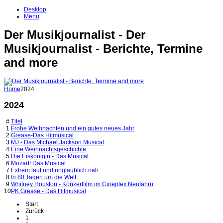
Desktop
Menu
Der Musikjournalist - Der
Musikjournalist - Berichte, Termine
and more
Home
2024
2024
#
Titel
1
Frohe Weihnachten und ein gutes neues Jahr
2
Grease-Das Hitmusical
3
MJ - Das Michael Jackson Musical
4
Eine Weihnachtsgeschichte
5
Die Eiskönigin - Das Musical
6
Mozart! Das Musical
7
Extrem laut und unglaublich nah
8
In 80 Tagen um die Welt
9
Whitney Houston - Konzertfilm im Cineplex Neufahrn
10
PK Grease - Das Hitmusical
Start
Zurück
1