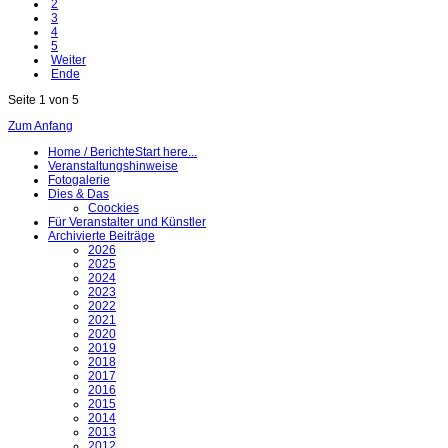
2
3
4
5
Weiter
Ende
Seite 1 von 5
Zum Anfang
Home / Berichte
Start here...
Veranstaltungshinweise
Fotogalerie
Dies & Das
Coockies
Für Veranstalter und Künstler
Archivierte Beiträge
2026
2025
2024
2023
2022
2021
2020
2019
2018
2017
2016
2015
2014
2013
2012