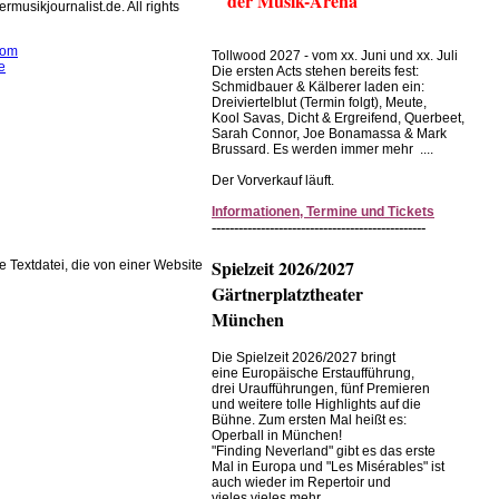
der Musik-Arena
rmusikjournalist.de. All rights
com
Tollwood 2027 - vom xx. Juni und xx. Juli
e
Die ersten Acts stehen bereits fest:
Schmidbauer & Kälberer laden ein:
rwendet Cookies zur
Dreiviertelblut (Termin folgt), Meute,
Kool Savas, Dicht & Ergreifend, Querbeet,
r Browserfunktion.
Sarah Connor, Joe Bonamassa & Mark
Brussard. Es werden immer mehr ....
Einstellungen im Browser ändern.
Der Vorverkauf läuft.
Informationen, Termine und Tickets
------------------------------------------------
Spielzeit 2026/2027
ne Textdatei, die von einer Website
Gärtnerplatztheater
München
Die Spielzeit 2026/2027 bringt
eine Europäische Erstaufführung,
drei Uraufführungen, fünf Premieren
und weitere tolle Highlights auf die
Bühne. Zum ersten Mal heißt es:
Operball in München!
"Finding Neverland" gibt es das erste
Mal in Europa und "Les Misérables" ist
auch wieder im Repertoir und
vieles vieles mehr ......