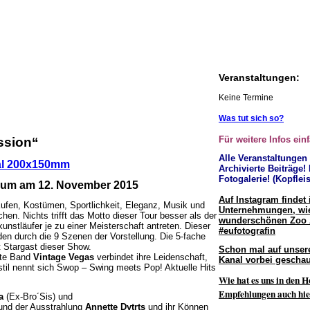
Veranstaltungen:
Keine Termine
Was tut sich so?
Für weitere Infos ein
ssion“
Alle Veranstaltungen
Archivierte Beiträge!
Fotogalerie! (Kopfleis
trum am 12. November 2015
Auf Instagram findet 
Kufen, Kostümen, Sportlichkeit, Eleganz, Musik und
Unternehmungen, wie
en. Nichts trifft das Motto dieser Tour besser als der
wunderschönen Zoo
stläufer je zu einer Meisterschaft antreten. Dieser
#eufotografin
den durch die 9 Szenen der Vorstellung. Die 5-fache
 Stargast dieser Show.
Schon mal auf unser
ete Band
Vintage Vegas
verbindet ihre Leidenschaft,
Kanal vorbei geschau
stil nennt sich Swop – Swing meets Pop! Aktuelle Hits
Wie hat es uns in den H
Empfehlungen auch hie
a
(Ex-Bro´Sis) und
) und der Ausstrahlung
Annette Dytrts
und ihr Können