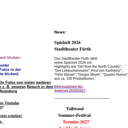
News:
Spielzeit 2026
Stadttheater Fürth
fach klicken:
Das Stadttheater Fürth stellt
seine Spielzeit 2026 vor.
 unter
Highlights wie "Girl from the North Country",
 Fotos in der
"Der Lebkuchenmann", Post von Karlheinz",
te klicken)
"Felix Klieser", "Gregor Meyle", "Quadro Nuevo"
aus ca. 100 Produktionen.
ihr Fotos von vielen
weiteren
 z. B. unseren
Besuch in dem
I
nformationen der
Spielzeit 2026/2027
 Augsburg
------------------------------------------------
en Youtube
t
Tollwood
?
Sommer-Festival
otels gefallen?
Termine 2027
r.