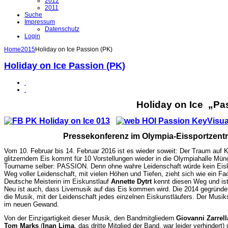
2012
2011
Suche
Impressum
Datenschutz
Login
Home
2015
Holiday on Ice Passion (PK)
Holiday on Ice Passion (PK)
Holiday on Ice „Pa
Pressekonferenz im Olympia-Eissportzen
Vom 10. Februar bis 14. Februar 2016 ist es wieder soweit: Der Traum auf 
glitzerndem Eis kommt für 10 Vorstellungen wieder in die Olympiahalle Münch
Tourname selber: PASSION. Denn ohne wahre Leidenschaft würde kein Eiskun
Weg voller Leidenschaft, mit vielen Höhen und Tiefen, zieht sich wie ein Fa
Deutsche Meisterin im Eiskunstlauf
Annette Dytrt
kennt diesen Weg und ist
Neu ist auch, dass Livemusik auf das Eis kommen wird. Die 2014 gegründ
die Musik, mit der Leidenschaft jedes einzelnen Eiskunstläufers. Der Musik
im neuen Gewand.
Von der Einzigartigkeit dieser Musik, den Bandmitgliedern
Giovanni Zarrell
Tom Marks
(
Inan Lima
, das dritte Mitglied der Band, war leider verhindert