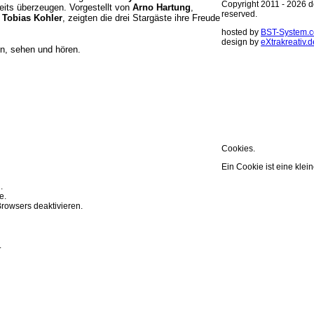
Copyright 2011 - 2026 de
eits überzeugen. Vorgestellt von
Arno Hartung
,
reserved.
r
Tobias Kohler
, zeigten die drei Stargäste ihre Freude
hosted by
BST-System.
design by
eXtrakreativ.d
en, sehen und hören.
Diese Seite ve
Optimierung de
Sie können Ihre Cookie 
weitere Infos..
OK
Cookies.
Ein Cookie ist eine klei
.
e.
rowsers deaktivieren.
.