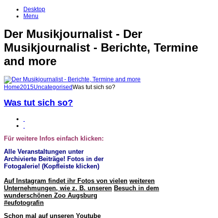
Desktop
Menu
Der Musikjournalist - Der
Musikjournalist - Berichte, Termine
and more
Home
2015
Uncategorised
Was tut sich so?
Was tut sich so?
Für weitere Infos einfach klicken:
Alle Veranstaltungen unter
Archivierte Beiträge! Fotos in der
Fotogalerie! (Kopfleiste klicken)
Auf Instagram findet ihr Fotos von vielen
weiteren
Unternehmungen, wie z. B. unseren
Besuch in dem
wunderschönen Zoo Augsburg
#eufotografin
Schon mal auf unseren Youtube