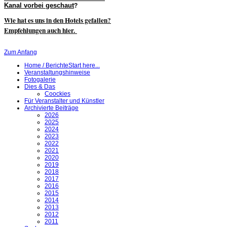
Kanal vorbei geschaut
?
Wie hat es uns in den Hotels gefallen?
Empfehlungen auch hier.
Zum Anfang
Home / Berichte
Start here...
Veranstaltungshinweise
Fotogalerie
Dies & Das
Coockies
Für Veranstalter und Künstler
Archivierte Beiträge
2026
2025
2024
2023
2022
2021
2020
2019
2018
2017
2016
2015
2014
2013
2012
2011