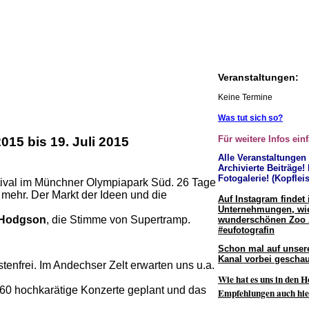
Veranstaltungen:
Keine Termine
Was tut sich so?
Für weitere Infos ein
15 bis 19. Juli 2015
Alle Veranstaltungen
Archivierte Beiträge!
Fotogalerie! (Kopfleis
tival im Münchner Olympiapark Süd. 26 Tage
 mehr. Der Markt der Ideen und die
Auf Instagram findet 
Unternehmungen, wie
 Hodgson
, die Stimme von Supertramp.
wunderschönen Zoo
#eufotografin
Schon mal auf unser
Kanal vorbei geschau
enfrei. Im Andechser Zelt erwarten uns u.a.
Wie hat es uns in den H
 60 hochkarätige Konzerte geplant und das
Empfehlungen auch hie