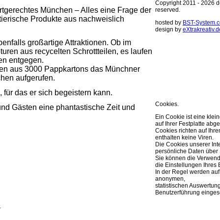
Copyright 2011 - 2026 de
Artgerechtes München – Alles eine Frage der
reserved.
tierische Produkte aus nachweislich
hosted by
BST-System.
design by
eXtrakreativ.d
enfalls großartige Attraktionen. Ob im
Diese Seite ve
turen aus recycelten Schrottteilen, es laufen
Optimierung de
len entgegen.
agen aus 3000 Pappkartons das Münchner
Sie können Ihre Cookie 
hen aufgerufen.
weitere Infos..
OK
, für das er sich begeistern kann.
Cookies.
und Gästen eine phantastische Zeit und
Ein Cookie ist eine klei
auf Ihrer Festplatte abge
Cookies richten auf Ih
enthalten keine Viren.
Die Cookies unserer Int
persönliche Daten über 
Sie können die Verwend
die Einstellungen Ihres 
In der Regel werden auf
anonymen,
statistischen Auswertun
Benutzerführung eingese
.