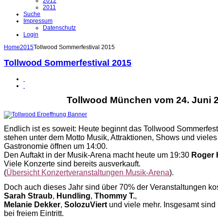
2012
2011
Suche
Impressum
Datenschutz
Login
Home
2015
Tollwood Sommerfestival 2015
Tollwood Sommerfestival 2015
Tollwood München vom 24. Juni 20
Endlich ist es soweit: Heute beginnt das Tollwood Sommerfes
stehen unter dem Motto Musik, Attraktionen, Shows und vieles
Gastronomie öffnen um 14:00.
Den Auftakt in der Musik-Arena macht heute um 19:30
Roger
Viele Konzerte sind bereits ausverkauft.
(
Übersicht Konzertveranstaltungen Musik-Arena
).
Doch auch dieses Jahr sind über 70% der Veranstaltungen kost
Sarah Straub
,
Hundling
,
Thommy T.
,
Melanie Dekker
,
SolozuViert
und viele mehr. Insgesamt sind
bei freiem Eintritt.