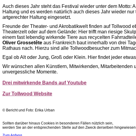
Auch dieses Jahr steht das Festival wieder unter dem Motto: 
Haltung und es werden natürlich auch dieses Jahr wieder nur 
artgerechter Haltung eingesetzt.
Freunde der Theater- und Akrobatikwelt finden auf Tollwood eb
Theaterzelt oder auf dem Gelände: Hier trifft man riesige Skulp
einem fast lebendig wirkende Tiere aus recycelten Fahrradtei
Oliver
Grossetête
aus Frankreich baut innerhalb von drei T
Rathaus nach. Hierzu sind alle Tollwoodbesucher zum Mitmac
Egal ob Alt oder Jung, Groß oder Klein. Hier findet jeder etwas
Wir wünschen allen Künstlern, Mitwirkenden, Mitarbeitenden 
unvergessliche Momente.
Drei mitwirkende Bands auf Youtube
Zur Tollwood Website
© Bericht und Foto: Erika Urba
n
Sollten darüber hinaus Cookies in besonderen Fällen nützlich sein,
werden Sie an der entsprechenden Stelle auf den Zweck derselben hingewiesen
Zum Anfang