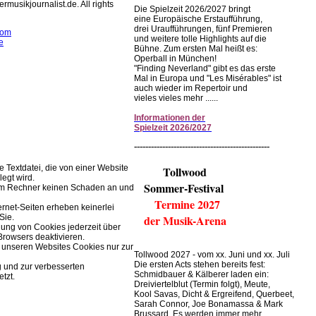
rmusikjournalist.de. All rights
Die Spielzeit 2026/2027 bringt
eine Europäische Erstaufführung,
drei Uraufführungen, fünf Premieren
com
und weitere tolle Highlights auf die
e
Bühne. Zum ersten Mal heißt es:
Operball in München!
rwendet Cookies zur
"Finding Neverland" gibt es das erste
r Browserfunktion.
Mal in Europa und "Les Misérables" ist
auch wieder im Repertoir und
vieles vieles mehr ......
Einstellungen im Browser ändern.
Informationen
der
Spielzeit
2026/2027
------------------------------------------------
ne Textdatei, die von einer Website
Tollwood
legt wird.
Sommer-Festival
rem Rechner keinen Schaden an und
Termine 2027
ernet-Seiten erheben keinerlei
der Musik-Arena
Sie.
ung von Cookies jederzeit über
Browsers deaktivieren.
 unseren Websites Cookies nur zur
Tollwood 2027 - vom xx. Juni und xx. Juli
Die ersten Acts stehen bereits fest:
g und zur verbesserten
Schmidbauer & Kälberer laden ein:
tzt.
Dreiviertelblut (Termin folgt), Meute,
Kool Savas, Dicht & Ergreifend, Querbeet,
Sarah Connor, Joe Bonamassa & Mark
Brussard. Es werden immer mehr ....