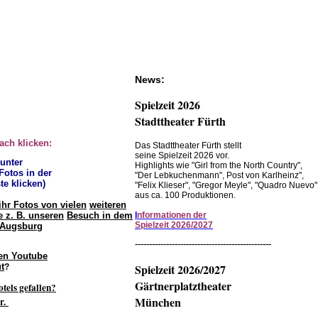
News:
Spielzeit 2026
Stadttheater Fürth
fach klicken:
Das Stadttheater Fürth stellt
seine Spielzeit 2026 vor.
 unter
Highlights wie "Girl from the North Country",
 Fotos in der
"Der Lebkuchenmann", Post von Karlheinz",
te klicken)
"Felix Klieser", "Gregor Meyle", "Quadro Nuevo"
aus ca. 100 Produktionen.
ihr Fotos von vielen
weiteren
 z. B. unseren
Besuch in dem
I
nformationen der
Spielzeit 2026/2027
 Augsburg
------------------------------------------------
en Youtube
t
Spielzeit 2026/2027
?
Gärtnerplatztheater
otels gefallen?
München
r.