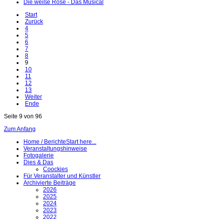
Die weiße Rose - Das Musical
Start
Zurück
4
5
6
7
8
9
10
11
12
13
Weiter
Ende
Seite 9 von 96
Zum Anfang
Home / Berichte
Start here...
Veranstaltungshinweise
Fotogalerie
Dies & Das
Coockies
Für Veranstalter und Künstler
Archivierte Beiträge
2026
2025
2024
2023
2022