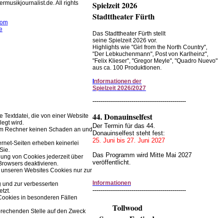
rmusikjournalist.de. All rights
Spielzeit 2026
Stadttheater Fürth
com
e
Das Stadttheater Fürth stellt
seine Spielzeit 2026 vor.
rwendet Cookies zur
Highlights wie "Girl from the North Country",
r Browserfunktion.
"Der Lebkuchenmann", Post von Karlheinz",
"Felix Klieser", "Gregor Meyle", "Quadro Nuevo"
aus ca. 100 Produktionen.
Einstellungen im Browser ändern.
I
nformationen der
Spielzeit 2026/2027
------------------------------------------------
44. Donauinselfest
ne Textdatei, die von einer Website
legt wird.
Der Termin für das 44.
rem Rechner keinen Schaden an und
Donauinselfest steht fest:
25. Juni bis 27. Juni 2027
ernet-Seiten erheben keinerlei
Sie.
Das Programm wird Mitte Mai 2027
ung von Cookies jederzeit über
veröffentlicht.
Browsers deaktivieren.
 unseren Websites Cookies nur zur
Informationen
g und zur verbesserten
------------------------------------------------
tzt.
Cookies in besonderen Fällen
Tollwood
prechenden Stelle auf den Zweck