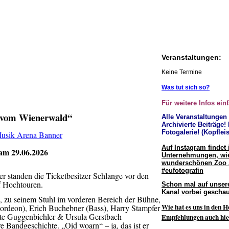
Veranstaltungen:
Keine Termine
Was tut sich so?
Für weitere Infos ein
 vom Wienerwald“
Alle Veranstaltungen
Archivierte Beiträge!
Fotogalerie! (Kopfleis
Auf Instagram findet 
am 29.06.2026
Unternehmungen, wie
wunderschönen Zoo
#eufotografin
r standen die Ticketbesitzer Schlange vor den
f Hochtouren.
Schon mal auf unser
Kanal vorbei geschau
 zu seinem Stuhl im vorderen Bereich der Bühne,
Wie hat es uns in den H
ordeon), Erich Buchebner (Bass), Harry Stampfer
tte Guggenbichler & Ursula Gerstbach
Empfehlungen auch hie
 Bandgeschichte. „Oid woarn“ – ja, das ist er