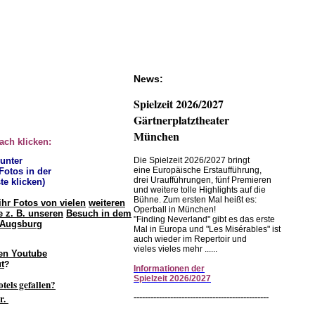
News:
Spielzeit 2026/2027
Gärtnerplatztheater
München
fach klicken:
 unter
Die Spielzeit 2026/2027 bringt
eine Europäische Erstaufführung,
 Fotos in der
drei Uraufführungen, fünf Premieren
te klicken)
und weitere tolle Highlights auf die
Bühne. Zum ersten Mal heißt es:
ihr Fotos von vielen
weiteren
Operball in München!
 z. B. unseren
Besuch in dem
"Finding Neverland" gibt es das erste
 Augsburg
Mal in Europa und "Les Misérables" ist
auch wieder im Repertoir und
vieles vieles mehr ......
en Youtube
t
?
Informationen
der
Spielzeit
2026/2027
otels gefallen?
r.
------------------------------------------------