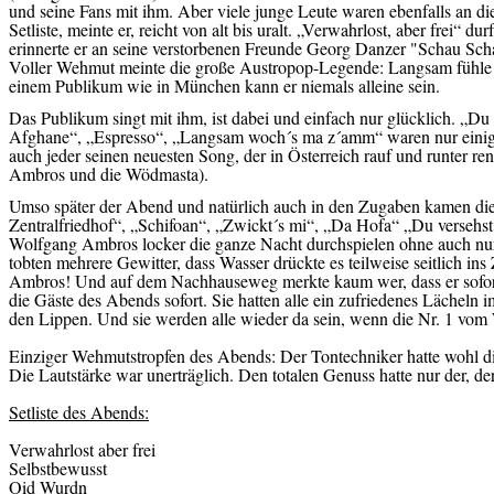
und seine Fans mit ihm. Aber viele junge Leute waren ebenfalls an d
Setliste, meinte er, reicht von alt bis uralt. „Verwahrlost, aber frei“ du
erinnerte er an seine verstorbenen Freunde Georg Danzer "Schau Schat
Voller Wehmut meinte die große Austropop-Legende: Langsam fühle i
einem Publikum wie in München kann er niemals alleine sein.
Das Publikum singt mit ihm, ist dabei und einfach nur glücklich. „D
Afghane“, „Espresso“, „Langsam woch´s ma z´amm“ waren nur einige
auch jeder seinen neuesten Song, der in Österreich rauf und runter 
Ambros und die Wödmasta).
Umso später der Abend und natürlich auch in den Zugaben kamen die 
Zentralfriedhof“, „Schifoan“, „Zwickt´s mi“, „Da Hofa“ „Du versehs
Wolfgang Ambros locker die ganze Nacht durchspielen ohne auch nur
tobten mehrere Gewitter, dass Wasser drückte es teilweise seitlich ins
Ambros! Und auf dem Nachhauseweg merkte kaum wer, dass er sofort
die Gäste des Abends sofort. Sie hatten alle ein zufriedenes Lächeln
den Lippen. Und sie werden alle wieder da sein, wenn die Nr. 1 vom W
Einziger Wehmutstropfen des Abends: Der Tontechniker hatte wohl d
Die Lautstärke war unerträglich. Den totalen Genuss hatte nur der, de
Setliste des Abends:
Verwahrlost aber frei
Selbstbewusst
Oid Wurdn