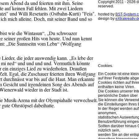
iesem Abend da und feierten mit ihm. Seine
Copyright 2011 - 2026 de
reserved.
rfte auf keinen Fall fehlen. Mit zwei Liedern
zi" und Willi Resetarits (Ostbahn-Kurti) "Feia".
hosted by
BST-System.
ch mich alleine. Doch, mit seiner Band und so
design by
eXtrakreativ.d
Diese Seite ve
u bist wie die Wintasun“, „Du schwoazer
Optimierung de
 seiner großen Hits von heute. Und nun kennt
rennt: „Die Sunnseitn vom Lebn“ (Wolfgang
Sie können Ihre Cookie 
weitere Infos..
Lieder, die jeder auswendig kann. „Es lebe der
OK
t mi ned“ und und und und. Vermutlich könnte
Cookies.
 ein einziges Lied zu wiederholen. Draußen
 Zelt. Egal, die Zuschauer feierten ihren Wolfgang
Ein Cookie ist eine klei
 durchnässt war bis auf die Haut. Man erkannte
auf Ihrer Festplatte abge
Cookies richten auf Ih
 im Gesicht und irgendeinen Song des Abends auf
enthalten keine Viren.
ienerwald wieder in der Stadt ist.
Die Cookies unserer Int
persönliche Daten über 
ie Musik-Arena mit der Olympiahalle verwechselt.
Sie können die Verwend
die Einstellungen Ihres 
r gute Ohrstöpsel dabeihatte.
In der Regel werden auf
anonymen,
statistischen Auswertun
Benutzerführung eingese
Sollten darüber hinaus 
nützlich sein,
werden Sie an der ents