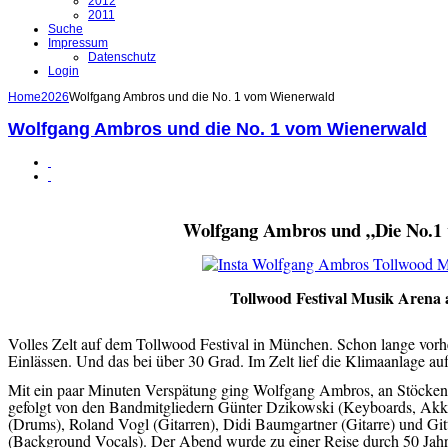
2012
2011
Suche
Impressum
Datenschutz
Login
Home
2026
Wolfgang Ambros und die No. 1 vom Wienerwald
Wolfgang Ambros und die No. 1 vom Wienerwald
Wolfgang Ambros und „Die No.1
Tollwood Festival Musik Arena 
Volles Zelt auf dem Tollwood Festival in München. Schon lange vorhe
Einlässen. Und das bei über 30 Grad. Im Zelt lief die Klimaanlage au
Mit ein paar Minuten Verspätung ging Wolfgang Ambros, an Stöcken,
gefolgt von den Bandmitgliedern Günter Dzikowski (Keyboards, Akk
(Drums), Roland Vogl (Gitarren), Didi Baumgartner (Gitarre) und Gi
(Background Vocals). Der Abend wurde zu einer Reise durch 50 Jahre