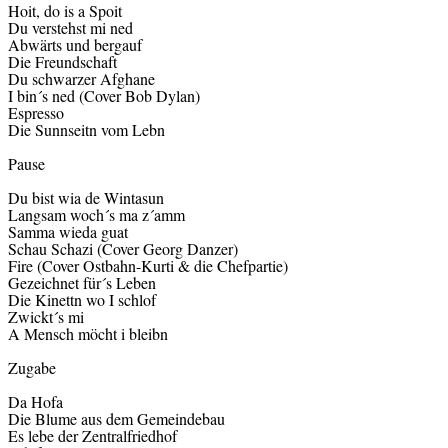
Hoit, do is a Spoit
Du verstehst mi ned
Abwärts und bergauf
Die Freundschaft
Du schwarzer Afghane
I bin´s ned (Cover Bob Dylan)
Espresso
Die Sunnseitn vom Lebn
Pause
Du bist wia de Wintasun
Langsam woch´s ma z´amm
Samma wieda guat
Schau Schazi (Cover Georg Danzer)
Fire (Cover Ostbahn-Kurti & die Chefpartie)
Gezeichnet für´s Leben
Die Kinettn wo I schlof
Zwickt´s mi
A Mensch möcht i bleibn
Zugabe
Da Hofa
Die Blume aus dem Gemeindebau
Es lebe der Zentralfriedhof