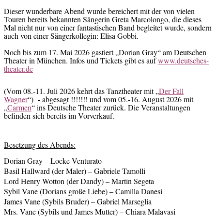
Dieser wunderbare Abend wurde bereichert mit der von vielen
Touren bereits bekannten Sängerin Greta Marcolongo, die dieses
Mal nicht nur von einer fantastischen Band begleitet wurde, sondern
auch von einer Sängerkollegin: Elisa Gobbi.
Noch bis zum 17. Mai 2026 gastiert „Dorian Gray“ am Deutschen
Theater in München. Infos und Tickets gibt es auf
www.deutsches-
theater.de
(Vom 08.-11. Juli 2026 kehrt das Tanztheater mit „
Der Fall
Wagner
“) - abgesagt !!!!!!! und vom 05.-16. August 2026 mit
„
Carmen
“ ins Deutsche Theater zurück. Die Veranstaltungen
befinden sich bereits im Vorverkauf.
Besetzung des Abends:
Dorian Gray – Locke Venturato
Basil Hallward (der Maler) – Gabriele Tamolli
Lord Henry Wotton (der Dandy) – Martin Segeta
Sybil Vane (Dorians große Liebe) – Camilla Danesi
James Vane (Sybils Bruder) – Gabriel Marseglia
Mrs. Vane (Sybils und James Mutter) – Chiara Malavasi