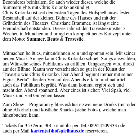
Besonderes beinhalten. So auch wieder dieser, welche die
Summernights mit Chris Kolonko ankündigt.
Chris Kolonko ist seit den ersten Tagen des Hofspielhauses fester
Bestandteil auf der kleinen Bühne des Hauses und mit der
Gründerin des Theaters, Christiane Brammer, ist längst eine
Freundschaft entstanden. Dieses Jahr ist der Travestiekünstler 3
Wochen in München und bringt ein komplett neues Konzept unter
Summer
Beats
Travestie
dem Motto:
,
&
.
Mitmachen heißt es, mittendrinnen sein und spontan sein. Mit seiner
neuen Musik-Anlage kann Chris Kolonko schnell Songs auswählen,
um Wünsche seines Publikums zu erfüllen. Umgezogen wird direkt
auf der Bühne. Kaum wer versteht sich so gut in der Kunst der
Travestie wie Chris Kolonko. Der Abend beginnt immer mit seiner
Figur „Berta“, die den Verlauf des Abends erklärt und natürlich
auch das Publikum begrüßt. Was dann kommt, ergibt sich und
macht den Abend spannend. Aber eines ist sicher: Viel Spaß, viel
Musik und viel Gutgehen lassen.
Zum Show – Programm gibt es exklusiv zwei neue Drinks (mit oder
ohne Alkohol) und köstliche Snacks (siehe Fotos), welche man
hinzubuchen kann.
Tickets für 35 €/erm. 30€ könnt ihr per Tel.
089/24209333 oder
karten(at)hofspielhaus.de
auch per Mail
reservieren.