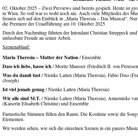
02. Oktober 2025 – Zwei Previews sind bereits gespielt. Heute ist 
in Wien. So voll war es wohl noch nie. Auch viele Mitglieder des M
freuten sich auf den Einblick in „Maria Theresia – Das Musical“. Nu
die Premiere der Uraufführung am 10. Oktober 2025.
Durch den Nachmittag führten der Intendant Christian Struppeck und 
unfassbare Freude an seiner Arbeit.
Szenenablauf:
Maria Theresia – Mutter der Nation
/ Ensemble
Dass ich liebe, hasse ich
/ Moritz Mausser (Friedrich II. von Preuss
Was du damit tust
/ Nienke Latten (Maria Theresia), Fabio Diso (F
(Joseph)
Ist viel jemals genug
/ Nienke Latten (Maria Theresia)
Wir alle sind M.T.
/ Nienke Latten (Maria Theresia), Annemieke v
(Kaiserin Elisabeth Christine) und Ensemble
Fantastische Stimmen füllen den Raum. Die Kostüme sowie die Songs
Elementen.
Wir werden sehen, wie sich die einzelnen Szenen in ein ganzes Music