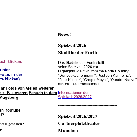
News:
Spielzeit 2026
Stadttheater Fürth
fach klicken:
Das Stadttheater Fürth stellt
seine Spielzeit 2026 vor.
 unter
Highlights wie "Girl from the North Country",
 Fotos in der
"Der Lebkuchenmann", Post von Karlheinz",
te klicken)
"Felix Klieser", "Gregor Meyle", "Quadro Nuevo"
aus ca. 100 Produktionen.
ihr Fotos von vielen
weiteren
 z. B. unseren
Besuch in dem
I
nformationen der
Spielzeit 2026/2027
 Augsburg
------------------------------------------------
en Youtube
t
Spielzeit 2026/2027
?
Gärtnerplatztheater
otels gefallen?
München
r.