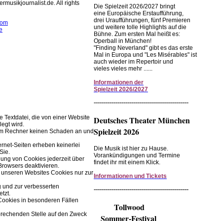
rmusikjournalist.de. All rights
Die Spielzeit 2026/2027 bringt
eine Europäische Erstaufführung,
drei Uraufführungen, fünf Premieren
com
und weitere tolle Highlights auf die
e
Bühne. Zum ersten Mal heißt es:
Operball in München!
rwendet Cookies zur
"Finding Neverland" gibt es das erste
r Browserfunktion.
Mal in Europa und "Les Misérables" ist
auch wieder im Repertoir und
vieles vieles mehr ......
Einstellungen im Browser ändern.
Informationen
der
Spielzeit
2026/2027
------------------------------------------------
ne Textdatei, die von einer Website
Deutsches Theater München
legt wird.
Spielzeit 2026
rem Rechner keinen Schaden an und
ernet-Seiten erheben keinerlei
Die Musik ist hier zu Hause.
Sie.
Vorankündigungen und Termine
ung von Cookies jederzeit über
findet ihr mit einem Klick.
Browsers deaktivieren.
 unseren Websites Cookies nur zur
Informationen und Tickets
g und zur verbesserten
------------------------------------------------
tzt.
Cookies in besonderen Fällen
Tollwood
prechenden Stelle auf den Zweck
Sommer-Festival