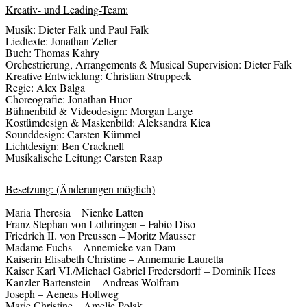
Kreativ- und Leading-Team:
Musik: Dieter Falk und Paul Falk
Liedtexte: Jonathan Zelter
Buch: Thomas Kahry
Orchestrierung, Arrangements & Musical Supervision: Dieter Falk
Kreative Entwicklung: Christian Struppeck
Regie: Alex Balga
Choreografie: Jonathan Huor
Bühnenbild & Videodesign: Morgan Large
Kostümdesign & Maskenbild: Aleksandra Kica
Sounddesign: Carsten Kümmel
Lichtdesign: Ben Cracknell
Musikalische Leitung: Carsten Raap
Besetzung: (Änderungen möglich)
Maria Theresia – Nienke Latten
Franz Stephan von Lothringen – Fabio Diso
Friedrich II. von Preussen – Moritz Mausser
Madame Fuchs – Annemieke van Dam
Kaiserin Elisabeth Christine – Annemarie Lauretta
Kaiser Karl VI./Michael Gabriel Fredersdorff – Dominik Hees
Kanzler Bartenstein – Andreas Wolfram
Joseph – Aeneas Hollweg
Marie Christine – Amelie Polak