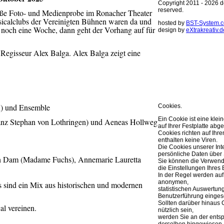
Copyright 2011 - 2026 de
reserved.
große Foto- und Medienprobe im Ronacher Theater
usicalclubs der Vereinigten Bühnen waren da und
hosted by
BST-System.
r noch eine Woche, dann geht der Vorhang auf für
design by
eXtrakreativ.d
Diese Seite ve
Regisseur Alex Balga. Alex Balga zeigt eine
Optimierung de
Sie können Ihre Cookie 
weitere Infos..
OK
en) und Ensemble
Cookies.
Ein Cookie ist eine klei
ranz Stephan von Lothringen) und Aeneas Hollweg
auf Ihrer Festplatte abge
Cookies richten auf Ih
enthalten keine Viren.
Die Cookies unserer Int
persönliche Daten über 
an Dam (Madame Fuchs), Annemarie Lauretta
Sie können die Verwend
die Einstellungen Ihres 
In der Regel werden auf
anonymen,
 sind ein Mix aus historischen und modernen
statistischen Auswertun
Benutzerführung eingese
Sollten darüber hinaus 
al vereinen.
nützlich sein,
werden Sie an der ents