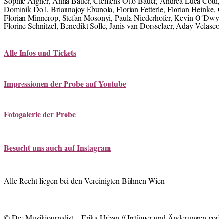
Sophie Aigner, Anna Bauer, Clemens Otto Bauer, Andrea Luca Cotti, 
Dominik Doll, Briannajoy Ebunola, Florian Fetterle, Florian Heinke,
Florian Minnerop, Stefan Mosonyi, Paula Niederhofer, Kevin O´Dwy
Florine Schnitzel, Benedikt Solle, Janis van Dorsselaer, Aday Velasc
Alle Infos und Tickets
Impressionen der Probe auf Youtube
Fotogalerie der Probe
Besucht uns auch auf Instagram
Alle Recht liegen bei den Vereinigten Bühnen Wien
© Der Musikjournalist – Erika Urban // Irrtümer und Änderungen vor