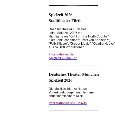
------------------------------------------------
Spielzeit 2026
Stadttheater Fürth
Das Stadttheater Fürth stellt
seine Spielzeit 2026 vor.
Highlights wie "Girl from the North Country",
"Der Lebkuchenmann", Post von Karlheinz",
"Felix Klieser", "Gregor Meyle", "Quadro Nuevo"
aus ca. 100 Produktionen.
I
nformationen der
Spielzeit 2026/2027
------------------------------------------------
Deutsches Theater München
Spielzeit 2026
Die Musik ist hier zu Hause.
Vorankündigungen und Termine
findet ihr mit einem Klick.
Informationen und Tickets
------------------------------------------------