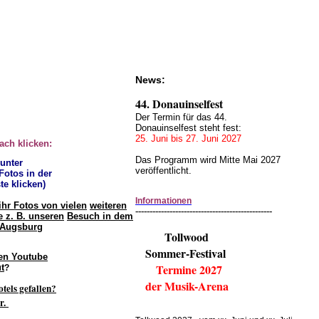
News:
44. Donauinselfest
Der Termin für das 44.
Donauinselfest steht fest:
25. Juni bis 27. Juni 2027
fach klicken:
Das Programm wird Mitte Mai 2027
 unter
veröffentlicht.
 Fotos in der
te klicken)
Informationen
ihr Fotos von vielen
weiteren
------------------------------------------------
 z. B. unseren
Besuch in dem
 Augsburg
Tollwood
Sommer-Festival
en Youtube
Termine 2027
t
?
der Musik-Arena
otels gefallen?
r.