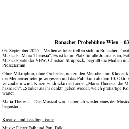
Ronacher Probebühne Wien – 03
03. September 2025 – Medienvertreter treffen sich im Ronacher Thea
Musicals „Maria Theresia“. Es ist kaum Platz für alle Journalisten, F
Musicalsparte der VBW, Christian Struppeck, begrüßt die Medien und
Pressetermin.
Ohne Mikrophon, ohne Orchester, nur zu den Melodien am Klavier k
der Medienvertreter je vergessen und das Publikum ab dem 10. Oktob
verzaubern wird. Kurze Eindrücke der Lieder „Maria Theresia, die Mut
hasse ich“, „Stärker als ihr denkt“ geben wieder, welch großartige K
wartet.
Maria Theresia – Das Musical wird sicherlich wieder eines der Musica
begeistert.
Kreativ- und Leading-Team:
Musik: Dieter Falk und Paul Falk