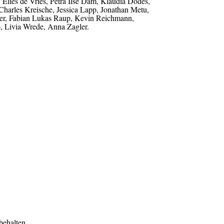
Elies de Vries, Petra Ilse Dam, Klaudia Dodes,
 Charles Kreische, Jessica Lapp, Jonathan Metu,
er, Fabian Lukas Raup, Kevin Reichmann,
o, Livia Wrede, Anna Zagler.
behalten.