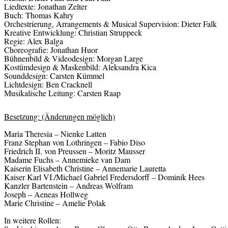
Liedtexte: Jonathan Zelter
Buch: Thomas Kahry
Orchestrierung, Arrangements & Musical Supervision: Dieter Falk
Kreative Entwicklung: Christian Struppeck
Regie: Alex Balga
Choreografie: Jonathan Huor
Bühnenbild & Videodesign: Morgan Large
Kostümdesign & Maskenbild: Aleksandra Kica
Sounddesign: Carsten Kümmel
Lichtdesign: Ben Cracknell
Musikalische Leitung: Carsten Raap
Besetzung: (Änderungen möglich)
Maria Theresia – Nienke Latten
Franz Stephan von Lothringen – Fabio Diso
Friedrich II. von Preussen – Moritz Mausser
Madame Fuchs – Annemieke van Dam
Kaiserin Elisabeth Christine – Annemarie Lauretta
Kaiser Karl VI./Michael Gabriel Fredersdorff – Dominik Hees
Kanzler Bartenstein – Andreas Wolfram
Joseph – Aeneas Hollweg
Marie Christine – Amelie Polak
In weitere Rollen: