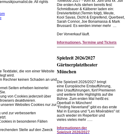
Tollwood 2027 - vom xx. Juni und xx. Juli
rmusikjournalist.de. All rights
Die ersten Acts stehen bereits fest:
Schmidbauer & Kälberer laden ein:
Dreiviertelblut (Termin folgt), Meute,
com
Kool Savas, Dicht & Ergreifend, Querbeet,
e
Sarah Connor, Joe Bonamassa & Mark
Brussard. Es werden immer mehr ....
rwendet Cookies zur
r Browserfunktion.
Der Vorverkauf läuft.
Informationen, Termine und Tickets
Einstellungen im Browser ändern.
------------------------------------------------
Spielzeit 2026/2027
Gärtnerplatztheater
München
ne Textdatei, die von einer Website
legt wird.
rem Rechner keinen Schaden an und
Die Spielzeit 2026/2027 bringt
eine Europäische Erstaufführung,
ernet-Seiten erheben keinerlei
drei Uraufführungen, fünf Premieren
Sie.
und weitere tolle Highlights auf die
ung von Cookies jederzeit über
Bühne. Zum ersten Mal heißt es:
Browsers deaktivieren.
Operball in München!
 unseren Websites Cookies nur zur
"Finding Neverland" gibt es das erste
Mal in Europa und "Les Misérables" ist
g und zur verbesserten
auch wieder im Repertoir und
tzt.
vieles vieles mehr ......
Cookies in besonderen Fällen
Informationen
der
prechenden Stelle auf den Zweck
Spielzeit
2026/2027