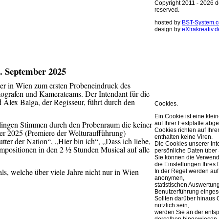
Copyright 2011 - 2026 de
reserved.
hosted by
BST-System.
design by
eXtrakreativ.d
Diese Seite ve
Optimierung de
. September 2025
Sie können Ihre Cookie 
weitere Infos..
ter in Wien zum ersten Probeneindruck des
OK
otografen und Kamerateams. Der Intendant für die
 Alex Balga, der Regisseur, führt durch den
Cookies.
Ein Cookie ist eine klei
lingen Stimmen durch den Probenraum die keiner
auf Ihrer Festplatte abge
Cookies richten auf Ih
er 2025 (Premiere der Welturaufführung)
enthalten keine Viren.
ter der Nation“, „Hier bin ich“, „Dass ich liebe,
Die Cookies unserer Int
ompositionen in den 2 ½ Stunden Musical auf alle
persönliche Daten über 
Sie können die Verwend
die Einstellungen Ihres 
ls, welche über viele Jahre nicht nur in Wien
In der Regel werden auf
anonymen,
statistischen Auswertun
Benutzerführung eingese
Sollten darüber hinaus 
nützlich sein,
werden Sie an der ents