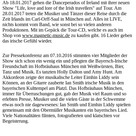
Ab 18.01.2017 gehen die Danceperados of Ireland mit ihrer neuen
Show "Life, love and lore of the Irish travellers" auf Tour. Am
28.01.2017 treten die Musiker und Tänzer dieser Reise durch die
Zeit Irlands im Carl-Orff-Saal in München auf. Alles ist LIVE,
nichts kommt vom Band, wie sonst bei so vielen anderen
Produktionen. Mit im Gepäck die Tour-CD, welche es auch im
Shop
von
www.magnetic-music.de
zu kaufen gibt. 16 Lieder geben
das irische Gefühl wieder.
Zur Pressekonferenz am 07.10.2016 stimmten vier Mitglieder der
Show sich schon ein wenig ein und pflegten die Bayersch-Irische
Freundschaft im Hofbräuhaus München mit Weißwürsten, Bier,
Tanz und Musik. Es tanzten Holly Dalton und Amy Hunt. Am
Akkordeon zeigte der musikalische Leiter Eimhin Liddy sein
Können, an der Gitarre zauberte Ian Smith irische Musik in den
bayerischen Kulttempel am Platzl. Das Hofbräuhaus München,
immer für Überraschungen gut, gab der Musik viel Raum und so
erlebten Presse, Musiker und die vielen Gäste in der Schwemme
etwas noch nie dagewesenes: Ian Smith und Eimhin Liddy spielten
gemeinsam mit den Obermüller Musikanten ein bayerisches Lied.
Viele Nationalitäten filmten, fotografierten und klatschten vor
Begeisterung.