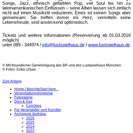
Songs, Jazz, ethnisch gefärbten Pop, viel Soul bis hin zu
lateinamerikanischen Einflüssen – seine Alben lassen sich einfach
nicht auf einen Musikstil reduzieren. Eines ist seinen Songs aber
gemeinsam: Sie treffen immer ins Herz, vermitteln seine
Lebensfreude, sind ansteckend optimistisch.
Tickets und weitere Informationen (Reservierung ab 01.03.2016
möglich)
unter 089 - 344974 /
i
nfo@lustspielhaus.de
/
www.lustspielhaus.de
© Mit freundlicher Genehmigung des BR und des Lustspielhaus München
© Fotos: Erika Urban
Zum Anfang
Home / Berichte
Start here...
Veranstaltungshinweise
Fotogalerie
Dies & Das
Coockies
Für Veranstalter und Künstler
Archivierte Beiträge
2026
2025
2024
2023