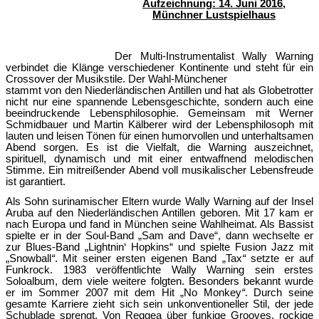
Aufzeichnung: 14. Juni 2016,
Münchner Lustspielhaus
Der Multi-Instrumentalist Wally Warning
verbindet die Klänge verschiedener Kontinente und steht für ein
Crossover der Musikstile. Der Wahl-Münchener
stammt von den Niederländischen Antillen und hat als Globetrotter
nicht nur eine spannende Lebensgeschichte, sondern auch eine
beeindruckende Lebensphilosophie.
Gemeinsam mit Werner
Schmidbauer und Martin Kälberer wird der Lebensphilosoph mit
lauten und leisen Tönen für einen humorvollen und unterhaltsamen
Abend sorgen. Es ist die Vielfalt, die Warning auszeichnet,
spirituell, dynamisch und mit einer entwaffnend melodischen
Stimme.
Ein mitreißender Abend voll musikalischer Lebensfreude
ist garantiert.
Als Sohn surinamischer Eltern wurde Wally Warning auf der Insel
Aruba auf den Niederländischen Antillen geboren. Mit 17 kam er
nach Europa und fand in München seine Wahlheimat. Als Bassist
spielte er in der Soul-Band „Sam and Dave“, dann wechselte er
zur Blues-Band „Lightnin‘ Hopkins“ und spielte Fusion Jazz mit
„Snowball
“
. Mit seiner ersten eigenen Band „Tax
“
setzte er auf
Funkrock. 1983 veröffentlichte Wally Warning sein erstes
Soloalbum, dem viele weitere folgten. Besonders bekannt wurde
er im Sommer 2007 mit dem Hit „No Monkey
“
. Durch seine
gesamte Karriere zieht sich sein unkonventioneller Stil, der jede
Schublade sprengt. Von Reggea über funkige Grooves, rockige