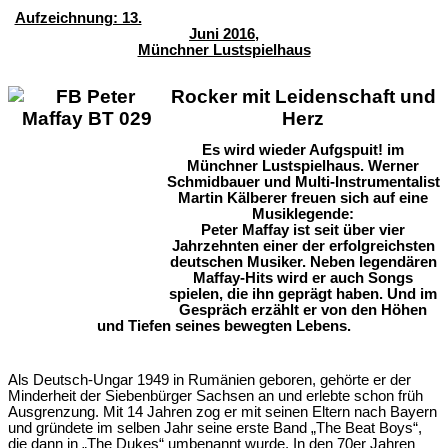
Aufzeichnung: 13.
Juni 2016,
Münchner Lustspielhaus
Rocker mit Leidenschaft und
Herz
Es wird wieder
Aufgspuit! im
Münchner Lustspielhaus.
Werner
Schmidbauer und Multi-Instrumentalist
Martin Kälberer freuen sich auf eine
Musiklegende:
Peter Maffay ist seit über vier
Jahrzehnten einer der erfolgreichsten
deutschen Musiker.
Neben legendären
Maffay-Hits wird er auch Songs
spielen, die ihn geprägt haben. Und im
Gespräch erzählt er von den Höhen
und Tiefen seines bewegten Lebens.
Als Deutsch-Ungar 1949 in Rumänien geboren, gehörte er der
Minderheit der Siebenbürger Sachsen an und erlebte schon früh
Ausgrenzung. Mit 14 Jahren zog er mit seinen Eltern nach Bayern
und gründete im selben Jahr seine erste Band „The Beat Boys“,
die dann in „The Dukes“ umbenannt wurde.
In den 70er Jahren