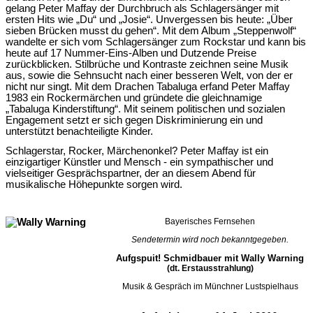
gelang Peter Maffay der Durchbruch als Schlagersänger mit
ersten Hits wie „Du“ und „Josie“. Unvergessen bis heute: „Über
sieben Brücken musst du gehen“. Mit dem Album „Steppenwolf“
wandelte er sich vom Schlagersänger zum Rockstar und kann bis
heute auf
17 Nummer-Eins-Alben und Dutzende Preise
zurückblicken. Stilbrüche und Kontraste zeichnen seine Musik
aus, sowie die Sehnsucht nach einer besseren Welt, von der er
nicht nur singt. Mit dem Drachen Tabaluga erfand Peter Maffay
1983 ein Rockermärchen und gründete die gleichnamige
„Tabaluga Kinderstiftung“. Mit seinem politischen und sozialen
Engagement setzt er sich gegen Diskriminierung ein und
unterstützt benachteiligte Kinder.
Schlagerstar, Rocker, Märchenonkel? Peter Maffay ist ein
einzigartiger Künstler und Mensch - ein sympathischer und
vielseitiger Gesprächspartner, der
an diesem Abend für
musikalische Höhepunkte sorgen wird.
Bayerisches Fernsehen
Sendetermin wird noch bekanntgegeben.
Aufgspuit! Schmidbauer mit Wally Warning
(dt. Erstausstrahlung)
Musik & Gespräch im Münchner Lustspielhaus