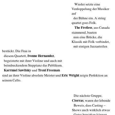
Wieder setzte eine
Verdoppelung der Musiker
auf
der Bühne ein. A string
quartet goes Folk.
The Fretless
, aus Canada
stammend, bauten
nun eine Brücke, die
Klassik mit Folk verbindet,
mit einigen Jazzanteilen
bestückt. Die Frau in
Ivonne Hernandez
diesem Quartett,
,
begeisterte mit ihrer Violine und auch mit
beindruckendem Stepptanz das Publikum.
Karrnnel Sawitsky
Trent Freeman
und
Eric Wright
sind an ihrer Violine absolute Meister und
zeigte Perfektion an
seinem Cello.
Die nächste Gruppe,
Ciorras
, waren der lebende
Beweis, dass Casting –
Shows auch wirklich etwas
Gutes bewirken können.