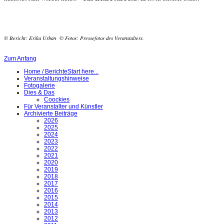
© Bericht: Erika Urban © Fotos: Pressefotos des Veranstalters.
Zum Anfang
Home / Berichte
Start here...
Veranstaltungshinweise
Fotogalerie
Dies & Das
Coockies
Für Veranstalter und Künstler
Archivierte Beiträge
2026
2025
2024
2023
2022
2021
2020
2019
2018
2017
2016
2015
2014
2013
2012