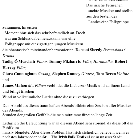
Das irische Fernsehen
suchte Musiker und stellte
aus den besten des
Landes eine Folkgruppe
zusammen. Im ersten
Moment hört sich das sehr befremdlich an. Doch,
was am Schluss dabei herauskam, war eine
Folkgruppe mit einzigartigen jungen Musikern
Dermot Sheedy
die phantastisch miteinander harmonierten.
Percussions /
Drums,
Tadhg Ó Meachair
Tommy Fitzharris
Robert
Piano,
, Flöte, Harmonika,
Harvey
Flöte,
Ciara Cunningham
Stephen Rooney
Tara Breen
Gesang,
Gitarre,
Violine
und
James Mahon
div.
Flöten
verbindet die Liebe zur Musik und zu ihrem Land
und bringt frischen
Wind in volkstümliche Lieder ohne diese zu verbiegen.
Den Abschluss dieses traumhaften Abends bildete eine Session aller Musiker
des Abends.
Stunden der großen Gefühle die man mitnimmt für eine lange Zeit.
Lediglich die Beleuchtung war an diesem Abend sehr störend, da diese oft das
Publikum
massiv blendete.
Aber dieses Problem lässt sich sicherlich beheben, wenn es
The Irish Folk Festival
nächstes Jahr wieder heißt:
ist in unserer Stadt.